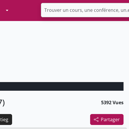
Toggle Dropdown
7)
5392 Vues
tieg
Partager