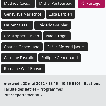
Mathieu Caesar
Michel Pastoureau
Partager
Geneviève Mariéthoz
Luca Barbieri
Laurent Cesalli
Frédéric Goubier
Christopher Lucken
Nadia Togni
Charles Genequand
Gaëlle Morend Jaquet
Caroline Foscallo
Philippe Genequand
Romaine Wolf-Bonvin
mercredi, 23 mai 2012 / 18:15 - 19:15 B101 - Bastions
Faculté des lettres - Programmes
interdépartementaux