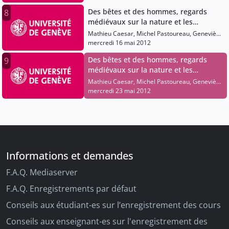
Des bêtes et des hommes, regards
8
médiévaux sur la nature et les
animaux
Mathieu Caesar, Michel Pastoureau, Geneviève
Mariéthoz, Luca Barbieri, Laurent Cesalli,
mercredi 16 mai 2012
Frédéric Goubier, Christopher Lucken, Nadia
Des bêtes et des hommes, regards
9
Togni, Charles Genequand, Gaëlle Morend
médiévaux sur la nature et les
Jaquet, Caroline Foscallo, Philippe Genequand,
Romaine Wolf-Bonvin
animaux
Mathieu Caesar, Michel Pastoureau, Geneviève
Mariéthoz, Luca Barbieri, Laurent Cesalli,
mercredi 23 mai 2012
Frédéric Goubier, Christopher Lucken, Nadia
Togni, Charles Genequand, Gaëlle Morend
Jaquet, Caroline Foscallo, Philippe Genequand,
Romaine Wolf-Bonvin
Informations et demandes
F.A.Q. Mediaserver
F.A.Q. Enregistrements par défaut
Conseils aux étudiant-es sur l’enregistrement des cours
Conseils aux enseignant-es sur l'enregistrement des