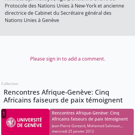
Protocole des Nations Unies à New-York et ancienne
directrice de Cabinet du Secrétaire général des
Nations Unies à Genève
Please sign in to add a comment.
Collection
Rencontres Afrique-Genève: Cinq
Africains faiseurs de paix témoignent
Rencontres Afrique-Genève: Cinq
1
Africains faiseurs de paix témoignent
Jean-Pierre Gontard, Mohamed Sahnoun,
Aminata Djermakoye
mercredi 25 janvier 2012