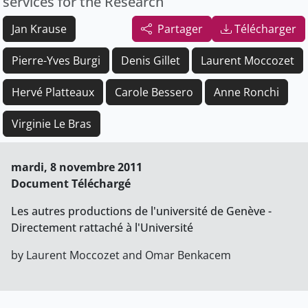
services for the Research
Jan Krause
Partager
Télécharger
Pierre-Yves Burgi
Denis Gillet
Laurent Moccozet
Hervé Platteaux
Carole Bessero
Anne Ronchi
Virginie Le Bras
mardi, 8 novembre 2011
Document Téléchargé
Les autres productions de l'université de Genève -
Directement rattaché à l'Université
by Laurent Moccozet and Omar Benkacem