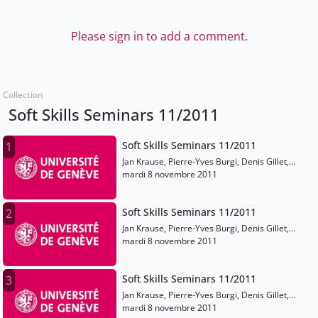
Please sign in to add a comment.
Collection
Soft Skills Seminars 11/2011
Soft Skills Seminars 11/2011
1
Jan Krause, Pierre-Yves Burgi, Denis Gillet,
Laurent Moccozet, Hervé Platteaux, Carole
mardi 8 novembre 2011
Bessero, Anne Ronchi, Virginie Le Bras
Soft Skills Seminars 11/2011
2
Jan Krause, Pierre-Yves Burgi, Denis Gillet,
Laurent Moccozet, Hervé Platteaux, Carole
mardi 8 novembre 2011
Bessero, Anne Ronchi, Virginie Le Bras
Soft Skills Seminars 11/2011
3
Jan Krause, Pierre-Yves Burgi, Denis Gillet,
Laurent Moccozet, Hervé Platteaux, Carole
mardi 8 novembre 2011