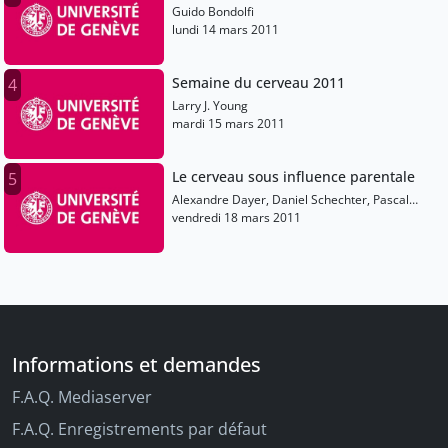
Guido Bondolfi
lundi 14 mars 2011
Semaine du cerveau 2011
4
Larry J. Young
mardi 15 mars 2011
Le cerveau sous influence parentale
5
Alexandre Dayer, Daniel Schechter, Pascal
Vrticka
vendredi 18 mars 2011
Informations et demandes
F.A.Q. Mediaserver
F.A.Q. Enregistrements par défaut