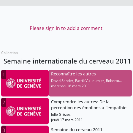
Please sign in to add a comment.
Collection
Semaine internationale du cerveau 2011
Reconnaître les autres
1
David Sander, Patrik Vuilleumier, Roberto
Caldara
mercredi 16 mars 2011
Comprendre les autres: De la
2
perception des émotions à l’empathie
Julie Grèzes
jeudi 17 mars 2011
Semaine du cerveau 2011
3