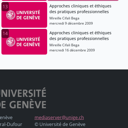
Approches cliniques et éthiques
13
des pratiques professionnelles
Mireille Cifali Bega
mercredi 9 décembre 2009
Approches cliniques et éthiques
14
des pratiques professionnelles
Mireille Cifali Bega
mercredi 16 décembre 2009
Genève
mediaserver@unige.ch
ral-Dufour
© Université de Genève