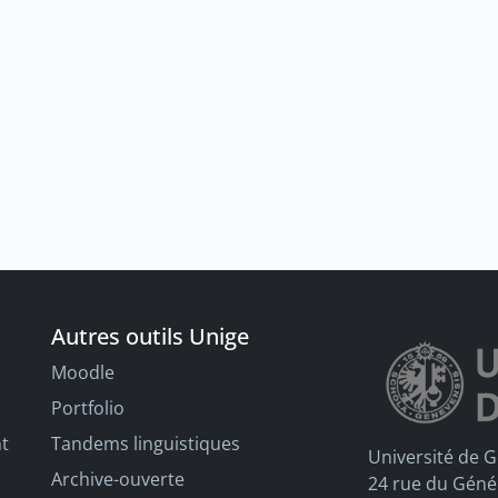
Autres outils Unige
Moodle
Portfolio
nt
Tandems linguistiques
Université de 
Archive-ouverte
24 rue du Géné