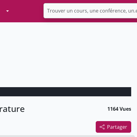
Toggle Dropdown
erature
1164 Vues
Partager