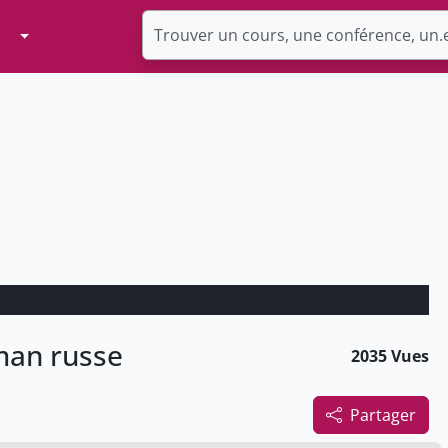
Toggle Dropdown
oman russe
2035 Vues
Partager