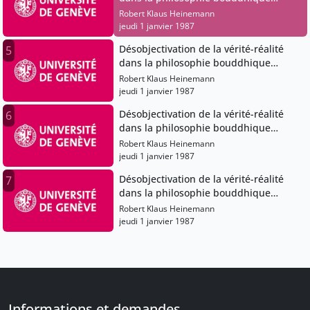
japonaise
Robert Klaus Heinemann
jeudi 1 janvier 1987
Désobjectivation de la vérité-réalité
5
dans la philosophie bouddhique
japonaise
Robert Klaus Heinemann
jeudi 1 janvier 1987
Désobjectivation de la vérité-réalité
6
dans la philosophie bouddhique
japonaise
Robert Klaus Heinemann
jeudi 1 janvier 1987
Désobjectivation de la vérité-réalité
7
dans la philosophie bouddhique
japonaise
Robert Klaus Heinemann
jeudi 1 janvier 1987
Informations et demandes