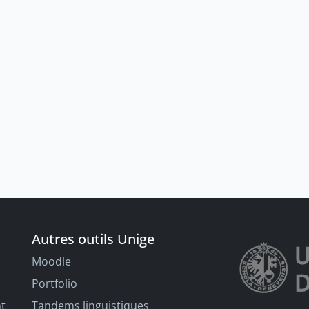
Autres outils Unige
Moodle
Portfolio
nt
Tandems linguistiques