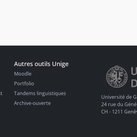
Autres outils Unige
Moodle
Portfolio
nt
Tandems linguistiques
Université de 
Archive-ouverte
24 rue du Géné
CH - 1211 Genè