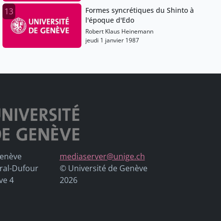
Formes syncrétiques du Shinto à
13
l'époque d'Edo
Robert Klaus Heinemann
jeudi 1 janvier 1987
Genève
mediaserver@unige.ch
ral-Dufour
© Université de Genève
ve 4
2026