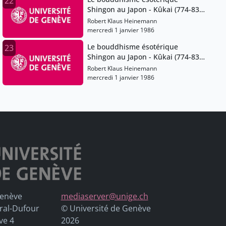
22
Shingon au Japon - Kûkai (774-835)
et ses successeurs
Robert Klaus Heinemann
mercredi 1 janvier 1986
Le bouddhisme ésotérique
23
Shingon au Japon - Kûkai (774-835)
et ses successeurs
Robert Klaus Heinemann
mercredi 1 janvier 1986
Genève
mediaserver@unige.ch
ral-Dufour
© Université de Genève
ve 4
2026