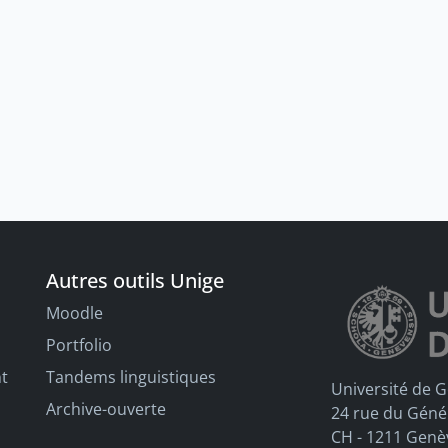
Autres outils Unige
Moodle
Portfolio
nt
Tandems linguistiques
Université de 
Archive-ouverte
24 rue du Géné
CH - 1211 Genè