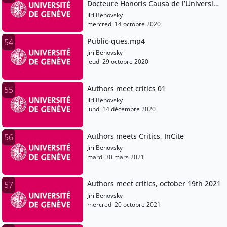
Docteure Honoris Causa de l’Université
de Genève.mp4
Jiri Benovsky
mercredi 14 octobre 2020
Public-ques.mp4
54
Jiri Benovsky
jeudi 29 octobre 2020
Authors meet critics 01
55
Jiri Benovsky
lundi 14 décembre 2020
Authors meets Critics, InCite
56
Jiri Benovsky
mardi 30 mars 2021
Authors meet critics, october 19th 2021
57
Jiri Benovsky
mercredi 20 octobre 2021