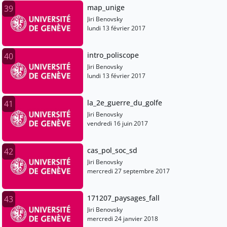
map_unige
39
Jiri Benovsky
lundi 13 février 2017
intro_poliscope
40
Jiri Benovsky
lundi 13 février 2017
la_2e_guerre_du_golfe
41
Jiri Benovsky
vendredi 16 juin 2017
cas_pol_soc_sd
42
Jiri Benovsky
mercredi 27 septembre 2017
171207_paysages_fall
43
Jiri Benovsky
mercredi 24 janvier 2018