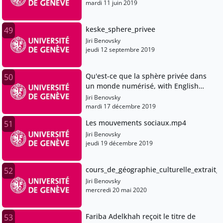
mardi 11 juin 2019
keske_sphere_privee
49
Jiri Benovsky
jeudi 12 septembre 2019
Qu'est-ce que la sphère privée dans
50
un monde numérisé, with English
subtitles.mp4
Jiri Benovsky
mardi 17 décembre 2019
Les mouvements sociaux.mp4
51
Jiri Benovsky
jeudi 19 décembre 2019
cours_de_géographie_culturelle_extrai
52
Jiri Benovsky
mercredi 20 mai 2020
Fariba Adelkhah reçoit le titre de
53