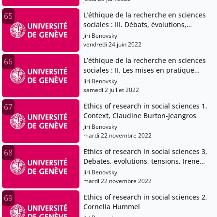
L’éthique de la recherche en sciences
65
sociales : III. Débats, évolutions,
tensions (Irène Hirt)
Jiri Benovsky
vendredi 24 juin 2022
L’éthique de la recherche en sciences
66
sociales : II. Les mises en pratique
(Cornelia Hummel)
Jiri Benovsky
samedi 2 juillet 2022
Ethics of research in social sciences 1,
67
Context, Claudine Burton-Jeangros
Jiri Benovsky
mardi 22 novembre 2022
Ethics of research in social sciences 3,
68
Debates, evolutions, tensions, Irene
Hirt
Jiri Benovsky
mardi 22 novembre 2022
Ethics of research in social sciences 2,
69
Cornelia Hummel