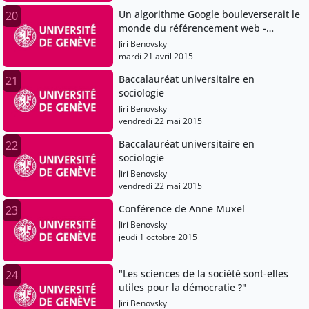
Un algorithme Google bouleverserait le
20
monde du référencement web -
Analyse de Patrick-Yves Badillo
Jiri Benovsky
mardi 21 avril 2015
Baccalauréat universitaire en
21
sociologie
Jiri Benovsky
vendredi 22 mai 2015
Baccalauréat universitaire en
22
sociologie
Jiri Benovsky
vendredi 22 mai 2015
Conférence de Anne Muxel
23
Jiri Benovsky
jeudi 1 octobre 2015
"Les sciences de la société sont-elles
24
utiles pour la démocratie ?"
Jiri Benovsky