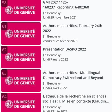
GMT20211125-
58
160237_Recording_640x360
Jiri Benovsky
lundi 29 novembre 2021
Authors meet critics, February 24th
61
2022
Jiri Benovsky
vendredi 25 février 2022
Présentation BASPO 2022
62
Jiri Benovsky
lundi 7 mars 2022
Authors meet critics - Multilingual
63
Democracy Switzerland and Beyond
Jiri Benovsky
lundi 4 avril 2022
L’éthique de la recherche en sciences
64
sociales : I. Mise en contexte (Claudine
Burton-Jeangros)
Jiri Benovsky
jeudi 23 juin 2022