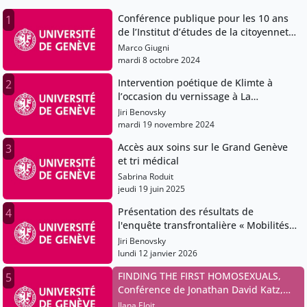
Conférence publique pour les 10 ans
1
de l’Institut d’études de la citoyenneté
: «Les assemblées citoyennes au
Marco Giugni
secours de la démocratie ? » par Prof.
mardi 8 octobre 2024
Loïc Blondiaux
Intervention poétique de Klimte à
2
l’occasion du vernissage à La
Collective, le 18 juin 2024
Jiri Benovsky
mardi 19 novembre 2024
Accès aux soins sur le Grand Genève
3
et tri médical
Sabrina Roduit
jeudi 19 juin 2025
Présentation des résultats de
4
l'enquête transfrontalière « Mobilités
de santé sur le Grand Genève et
Jiri Benovsky
inégalités sociales dans l'accès aux
lundi 12 janvier 2026
soins », par Nicolas Charpentier
FINDING THE FIRST HOMOSEXUALS,
5
(UNIGE) et Mélina Calla (ARIES)
Conférence de Jonathan David Katz,
19.05.2026
Ilana Eloit