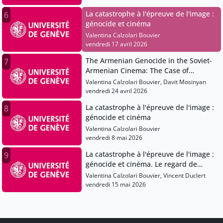
La catastrophe à l'épreuve de l'image :
6
génocide et cinéma
Valentina Calzolari Bouvier
vendredi 17 avril 2026
The Armenian Genocide in the Soviet-
7
Armenian Cinema: The Case of
Artavazd Peleshian"
Valentina Calzolari Bouvier, Davit Mosinyan
vendredi 24 avril 2026
La catastrophe à l'épreuve de l'image :
8
génocide et cinéma
Valentina Calzolari Bouvier
vendredi 8 mai 2026
La catastrophe à l'épreuve de l'image :
9
génocide et cinéma. Le regard de
l'historien.
Valentina Calzolari Bouvier, Vincent Duclert
vendredi 15 mai 2026