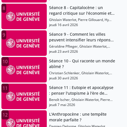
Nicolas Ray
Séance 8 - Capitalocène : un
8
regard critique sur l'économie et
sur l'environnement
Ghislain Waterlot, Pierre Gillouard, Hy
Dao, Julien Goy, Pauline Plagnat
jeudi 16 avril 2026
Séance 9 - Comment les villes
9
peuvent intensifier leurs réponses
face aux changements climatiques
Géraldine Pflieger, Ghislain Waterlot,
Pierre Gillouard, Hy Dao, Julien Goy
jeudi 23 avril 2026
Séance 10 - Qui raconte un monde
10
abîmé ?
Christian Schlenker, Ghislain Waterlot,
Pierre Gillouard, Hy Dao, Julien Goy
jeudi 30 avril 2026
Séance 11 : Eutopie et apocalypse
11
: penser l'utopisme à l'ère de
l'Anthropocène
Benoît Ischer, Ghislain Waterlot, Pierre
Gillouard, Hy Dao, Julien Goy
jeudi 7 mai 2026
L'Anthropocène : une tempête
12
morale parfaite ?
Damien Delorme, Ghislain Waterlot,