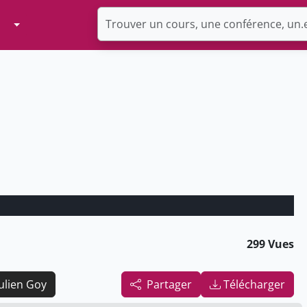
Toggle Dropdown
299 Vues
Julien Goy
Partager
Télécharger