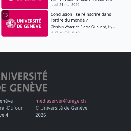
Pierre Gillouard, Hy Dao, Julien Goy
jeudi 21 mai 2026
Conclusion : se réinscrire dans
13
l'ordre du monde ?
Ghislain Waterlot, Pierre Gillouard, Hy
Dao, Julien Goy
jeudi 28 mai 2026
Genève
mediaserver@unige.ch
ral-Dufour
© Université de Genève
ve 4
2026