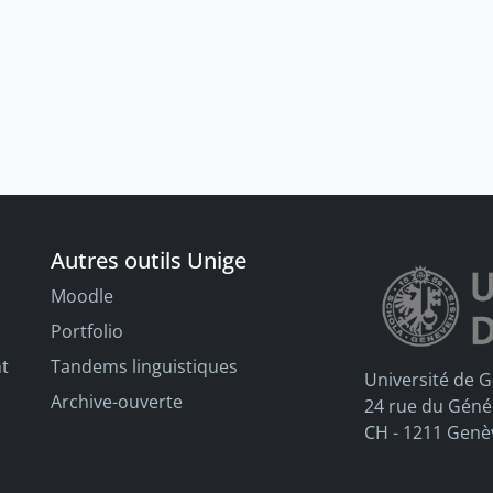
Autres outils Unige
Moodle
Portfolio
nt
Tandems linguistiques
Université de 
Archive-ouverte
24 rue du Géné
CH - 1211 Genè