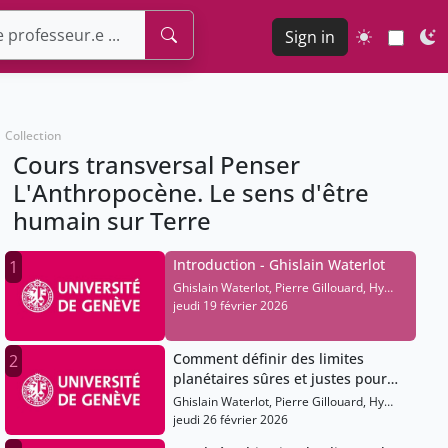
Sign in
Collection
Cours transversal Penser
L'Anthropocène. Le sens d'être
humain sur Terre
Introduction - Ghislain Waterlot
1
Ghislain Waterlot, Pierre Gillouard, Hy
Dao, Julien Goy
jeudi 19 février 2026
Comment définir des limites
2
planétaires sûres et justes pour
les pays ? - Hy Dao
Ghislain Waterlot, Pierre Gillouard, Hy
Dao, Julien Goy
jeudi 26 février 2026