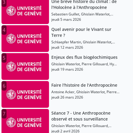
Une brève histoire du climat : de
3
l'Holocène à l'Anthropocène
Sebastien Guillet, Ghislain Waterlot,
Pierre Gillouard, Hy Dao, Julien Goy
jeudi 5 mars 2026
Quel avenir pour le Vivant sur
4
Terre ?
Schlaepfer Martin, Ghislain Waterlot,
Pierre Gillouard, Hy Dao, Julien Goy
jeudi 12 mars 2026
Enjeux des flux biogéochimiques
5
Ghislain Waterlot, Pierre Gillouard, Hy
Dao, Julien Goy, Aurélien Boutaud
jeudi 19 mars 2026
Faire l'histoire de l'Anthropocène
6
Antoine Acker, Ghislain Waterlot, Pierre
Gillouard, Hy Dao, Julien Goy
jeudi 26 mars 2026
Séance 7 - Une Anthropocène
7
observé et sous surveillance
Ghislain Waterlot, Pierre Gillouard,
Nicolas Baya-Laffite, Hy Dao, Julien Goy,
jeudi 2 avril 2026