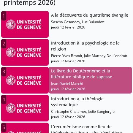
printemps 2026)
A la découverte du quatrième évangile
1
Sascha Cosandey, Luc Bulundwe
jeudi 12 février 2026
Introduction à la psychologie de la
2
religion
Pierre-Yves Brandt, Julie Matthey-De-L'endroit
jeudi 12 février 2026
Le livre du Deutéronome et la
3
littérature biblique de sagesse
Jean-Daniel Macchi
jeudi 12 février 2026
Introduction à la théologie
4
systématique
Christophe Chalamet, Jodie Sangiorgio
jeudi 12 février 2026
L’œcuménisme comme lieu de
5
théologie pratique – des révolutions et