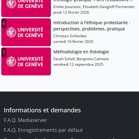
des résistances en lien avec des temps
Emilie Jovanovic, Elisabeth Gangloff Parmentier
et des terrains
jeudi 12 février 2026
Introduction à l'éthique protestante :
6
perspectives, problèmes, pratique
Christian Schlenker
samedi 14 février 2026
Méthodologie en théologie
7
Sarah Scholl, Benjamin Calmant
vendredi 12 septembre 2025
Informations et demandes
F.A.Q. Mediaserver
F.A.Q. Enregistrements par défaut