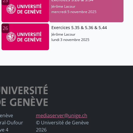
25
Jérôme Lacour
mercredi 5 novembre 2025
Exercices 5.35 & 5.36 & 5.44
26
Jérôme Lacour
lundi 3 novembre 2025
Genève
mediaserver@unige.ch
ral-Dufour
© Université de Genève
ve 4
2026