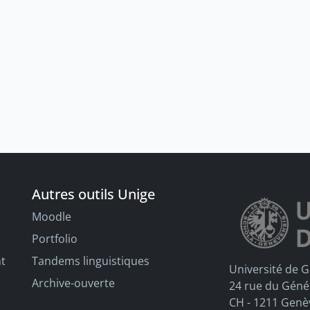
Autres outils Unige
Moodle
Portfolio
nt
Tandems linguistiques
Université de 
Archive-ouverte
24 rue du Géné
CH - 1211 Genè