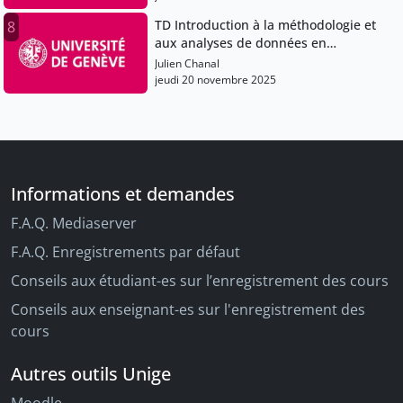
TD Introduction à la méthodologie et
8
aux analyses de données en
psychologie
Julien Chanal
jeudi 20 novembre 2025
Informations et demandes
F.A.Q. Mediaserver
F.A.Q. Enregistrements par défaut
Conseils aux étudiant-es sur l’enregistrement des cours
Conseils aux enseignant-es sur l'enregistrement des
cours
Autres outils Unige