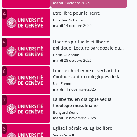
mardi 7 octobre 2025
Être libre pour la Terre
4
Christian Schlenker
mardi 14 octobre 2025
Liberté spirituelle et liberté
5
politique. Lecture paradoxale du
Sermon 52 de Maître Eckhart.
Denis Guénoun
mardi 28 octobre 2025
Liberté chrétienne et serf arbitre.
6
Contours anthropologiques de la
première théologie luthérienne.
Ueli Zahnd
mardi 11 novembre 2025
La liberté, en dialogue vec la
7
théologie musulmane
Bengard Beate
mardi 18 novembre 2025
Église libérale vs. Église libre.
8
Sarah Scholl