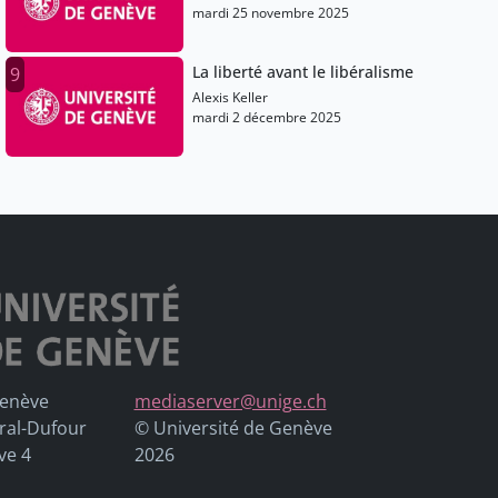
mardi 25 novembre 2025
La liberté avant le libéralisme
9
Alexis Keller
mardi 2 décembre 2025
Genève
mediaserver@unige.ch
ral-Dufour
© Université de Genève
ve 4
2026