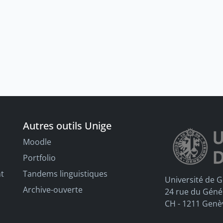
Autres outils Unige
Moodle
Portfolio
nt
Tandems linguistiques
Université de 
Archive-ouverte
24 rue du Géné
CH - 1211 Genè