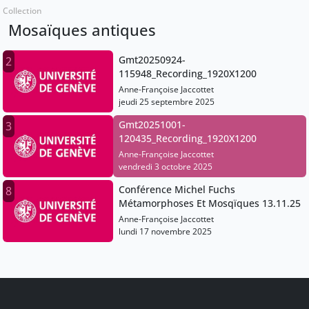
Collection
Mosaïques antiques
Gmt20250924-
2
115948_Recording_1920X1200
Anne-Françoise Jaccottet
jeudi 25 septembre 2025
Gmt20251001-
3
120435_Recording_1920X1200
Anne-Françoise Jaccottet
vendredi 3 octobre 2025
Conférence Michel Fuchs
8
Métamorphoses Et Mosqïques 13.11.25
Anne-Françoise Jaccottet
lundi 17 novembre 2025