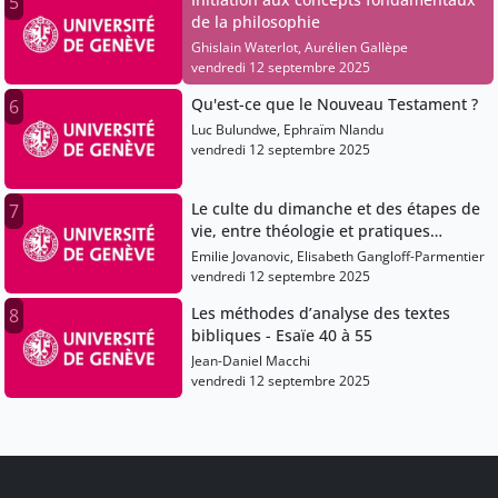
5
de la philosophie
Ghislain Waterlot, Aurélien Gallèpe
vendredi 12 septembre 2025
Qu'est-ce que le Nouveau Testament ?
6
Luc Bulundwe, Ephraïm Nlandu
vendredi 12 septembre 2025
Le culte du dimanche et des étapes de
7
vie, entre théologie et pratiques
actuelles
Emilie Jovanovic, Elisabeth Gangloff-Parmentier
vendredi 12 septembre 2025
Les méthodes d’analyse des textes
8
bibliques - Esaïe 40 à 55
Jean-Daniel Macchi
vendredi 12 septembre 2025