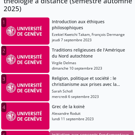
théologie à distance (semestre automne
2025)
Introduction aux éthiques
1
philosophiques
Ezekiel Kwetchi Takam, François Dermange
jeudi 7 septembre 2023
Traditions religieuses de l'Amérique
2
du Nord autochtone
Virgile Delmas
dimanche 10 septembre 2023
Religion, politique et société : le
3
christianisme aux prises avec la
modernité 1776-1960
Sarah Scholl
mercredi 6 septembre 2023
Grec de la koinè
4
Alexandre Roduit
lundi 11 septembre 2023
Initiation aux concepts fondamentaux