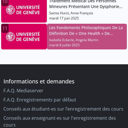
Traitement Médical Des Personnes
10
Mineures Présentant Une Dysphorie
De Genre
Samia Hurst, Anne François
mardi 17 juin 2025
Les Fondements Philosophiques De La
11
Définition De « One Health » De
L’ohhlep
Isabella Eckerle, Angela Martin
mardi 8 juillet 2025
Informations et demandes
F.A.Q. Mediaserver
F.A.Q. Enregistrements par défaut
Conseils aux étudiant-es sur l’enregistrement des cours
Conseils aux enseignant-es sur l'enregistrement des
cours