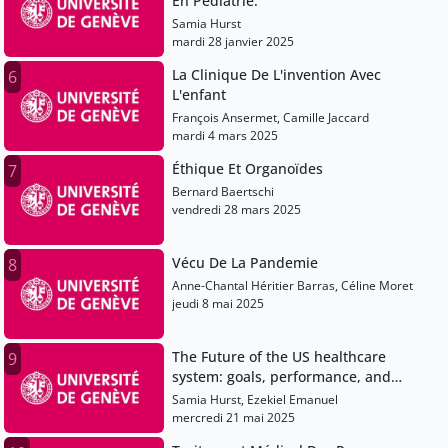
En Pédiatrie.
Samia Hurst
mardi 28 janvier 2025
La Clinique De L'invention Avec
6
L'enfant
François Ansermet, Camille Jaccard
mardi 4 mars 2025
Éthique Et Organoïdes
7
Bernard Baertschi
vendredi 28 mars 2025
Vécu De La Pandemie
8
Anne-Chantal Héritier Barras, Céline Moret
jeudi 8 mai 2025
The Future of the US healthcare
9
system: goals, performance, and
reform
Samia Hurst, Ezekiel Emanuel
mercredi 21 mai 2025