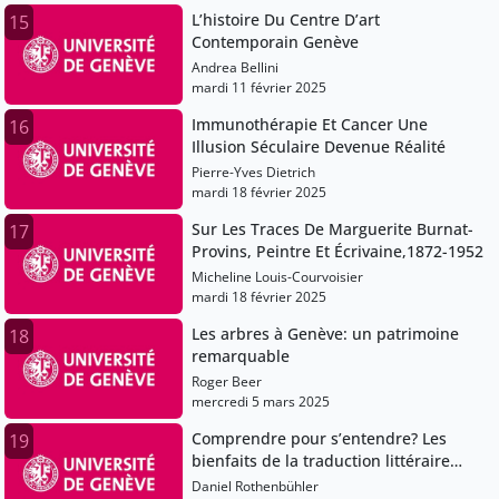
L’histoire Du Centre D’art
15
Contemporain Genève
Andrea Bellini
mardi 11 février 2025
Immunothérapie Et Cancer Une
16
Illusion Séculaire Devenue Réalité
Pierre-Yves Dietrich
mardi 18 février 2025
Sur Les Traces De Marguerite Burnat-
17
Provins, Peintre Et Écrivaine,1872-1952
Micheline Louis-Courvoisier
mardi 18 février 2025
Les arbres à Genève: un patrimoine
18
remarquable
Roger Beer
mercredi 5 mars 2025
Comprendre pour s’entendre? Les
19
bienfaits de la traduction littéraire
pour l’entente entre Romands et
Daniel Rothenbühler