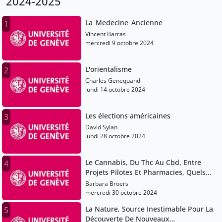
2024-2025
La_Medecine_Ancienne
1
Vincent Barras
mercredi 9 octobre 2024
L'orientalisme
2
Charles Genequand
lundi 14 octobre 2024
Les élections américaines
3
David Sylan
lundi 28 octobre 2024
Le Cannabis, Du Thc Au Cbd, Entre
4
Projets Pilotes Et Pharmacies, Quels
Usages
Barbara Broers
mercredi 30 octobre 2024
La Nature, Source Inestimable Pour La
5
Découverte De Nouveaux