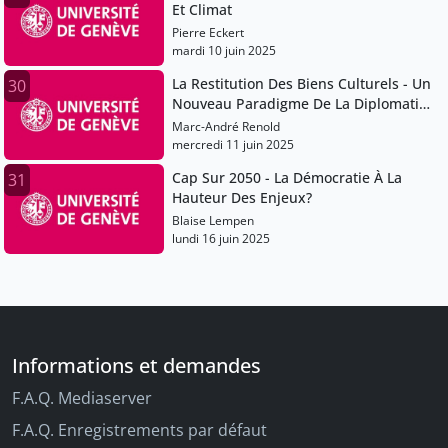
Et Climat
Pierre Eckert
mardi 10 juin 2025
La Restitution Des Biens Culturels - Un
30
Nouveau Paradigme De La Diplomatie
Du Patrimoine
Marc-André Renold
mercredi 11 juin 2025
Cap Sur 2050 - La Démocratie À La
31
Hauteur Des Enjeux?
Blaise Lempen
lundi 16 juin 2025
Informations et demandes
F.A.Q. Mediaserver
F.A.Q. Enregistrements par défaut