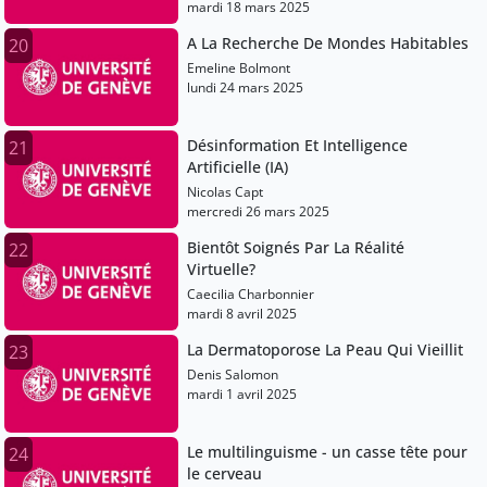
Alémaniques
mardi 18 mars 2025
A La Recherche De Mondes Habitables
20
Emeline Bolmont
lundi 24 mars 2025
Désinformation Et Intelligence
21
Artificielle (IA)
Nicolas Capt
mercredi 26 mars 2025
Bientôt Soignés Par La Réalité
22
Virtuelle?
Caecilia Charbonnier
mardi 8 avril 2025
La Dermatoporose La Peau Qui Vieillit
23
Denis Salomon
mardi 1 avril 2025
Le multilinguisme - un casse tête pour
24
le cerveau