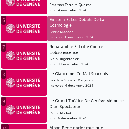
Médicaments
Emerson Ferreira Queiroz
lundi 4 novembre 2024
Einstein Et Les Débuts De La
6
Cosmologie
André Maeder
mercredi 6 novembre 2024
Réparabilité Et Lutte Contre
7
L'obsolescence
Alain Hugentobler
lundi 11 novembre 2024
Le Glaucome, Ce Mal Sournois
8
Gordana Sunaric Mégevand
mercredi 4 décembre 2024
Le Grand Théâtre De Genève Mémoire
9
D'un Spectateur
Pierre Michot
lundi 9 décembre 2024
Alban Berg: parler musique
10