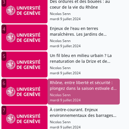
Des ordures et des bouées : au
3
coeur de la vie du Rhône
Nicolas Senn
mardi 9 juillet 2024
Enjeux de l'eau en terres
4
maraîchères. Les Jardins de
Cocagne
Nicolas Senn
mardi 9 juillet 2024
Un fil bleu en milieu urbain ? La
5
renaturation de la Drize et de
l’Aire
Nicolas Senn
mardi 9 juillet 2024
Rhône, entre liberté et sécurité :
6
plongez dans la saison estivale du
Rhône
Nicolas Senn
mardi 9 juillet 2024
À contre-courant. Enjeux
7
environnementaux des barrages
hydroélectriques genevois
Nicolas Senn
mardi 9 juillet 2024