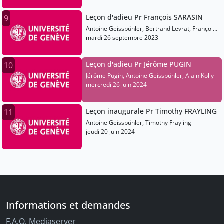
Leçon d'adieu Pr François SARASIN
9
Antoine Geissbühler, Bertrand Levrat, François
Sarasin
mardi 26 septembre 2023
Leçon d'adieu Pr Jérôme PUGIN
10
Jérôme Pugin, Antoine Geissbühler, Alain Kolly
mercredi 26 juin 2024
Leçon inaugurale Pr Timothy FRAYLING
11
Antoine Geissbühler, Timothy Frayling
jeudi 20 juin 2024
Informations et demandes
F.A.Q. Mediaserver