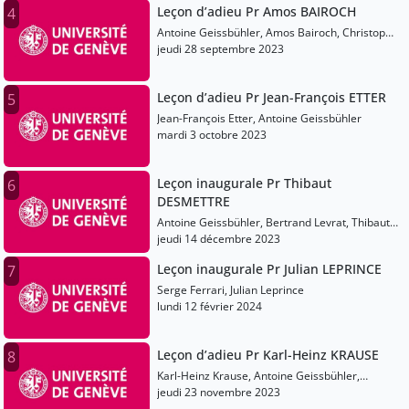
Leçon d’adieu Pr Amos BAIROCH
4
Antoine Geissbühler, Amos Bairoch, Christophe
Dessimoz
jeudi 28 septembre 2023
Leçon d’adieu Pr Jean-François ETTER
5
Jean-François Etter, Antoine Geissbühler
mardi 3 octobre 2023
Leçon inaugurale Pr Thibaut
6
DESMETTRE
Antoine Geissbühler, Bertrand Levrat, Thibaut
Desmettre
jeudi 14 décembre 2023
Leçon inaugurale Pr Julian LEPRINCE
7
Serge Ferrari, Julian Leprince
lundi 12 février 2024
Leçon d’adieu Pr Karl-Heinz KRAUSE
8
Karl-Heinz Krause, Antoine Geissbühler,
Deloche (Unitec) Olivier
jeudi 23 novembre 2023