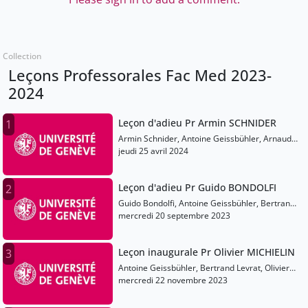
Collection
Leçons Professorales Fac Med 2023-
2024
Leçon d'adieu Pr Armin SCHNIDER
1
Armin Schnider, Antoine Geissbühler, Arnaud
Perrier
jeudi 25 avril 2024
Leçon d'adieu Pr Guido BONDOLFI
2
Guido Bondolfi, Antoine Geissbühler, Bertrand
Levrat
mercredi 20 septembre 2023
Leçon inaugurale Pr Olivier MICHIELIN
3
Antoine Geissbühler, Bertrand Levrat, Olivier
Michielin
mercredi 22 novembre 2023