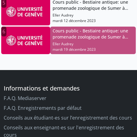
Cours public - Bestiaire antique: une
5
promenade zoologique de Sumer à
Rome (2023)
Eller Audrey
mardi 12 décembre 2023
Cours public - Bestiaire antique: une
6
promenade zoologique de Sumer à
Rome (2023)
Eller Audrey
mardi 19 décembre 2023
Informations et demandes
F.A.Q. Mediaserver
F.A.Q. Enregistrements par défaut
Conseils aux étudiant-es sur l’enregistrement des cours
Conseils aux enseignant-es sur l'enregistrement des
cours