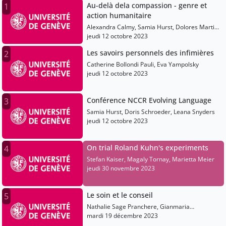
Au-delà dela compassion - genre et
1
action humanitaire
Alexandra Calmy, Samia Hurst, Dolores Martin
Mureno
jeudi 12 octobre 2023
Les savoirs personnels des infimières
2
Catherine Bollondi Pauli, Eva Yampolsky
jeudi 12 octobre 2023
Conférence NCCR Evolving Language
3
Samia Hurst, Doris Schroeder, Leana Snyders
jeudi 12 octobre 2023
On trial Roland Kuhn's experiments
4
Stefan Kaiser, Magaly Tornay, Marietta Meier
jeudi 30 novembre 2023
Le soin et le conseil
5
Nathalie Sage Pranchere, Gianmaria
Pellegrinelli
mardi 19 décembre 2023