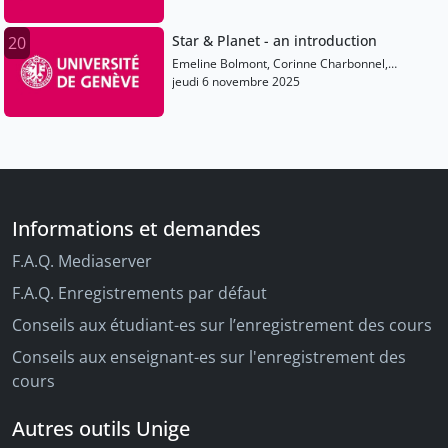
Star & Planet - an introduction
20
Emeline Bolmont, Corinne Charbonnel,
Anastasios Fragkos
jeudi 6 novembre 2025
Informations et demandes
F.A.Q. Mediaserver
F.A.Q. Enregistrements par défaut
Conseils aux étudiant-es sur l’enregistrement des cours
Conseils aux enseignant-es sur l'enregistrement des
cours
Autres outils Unige