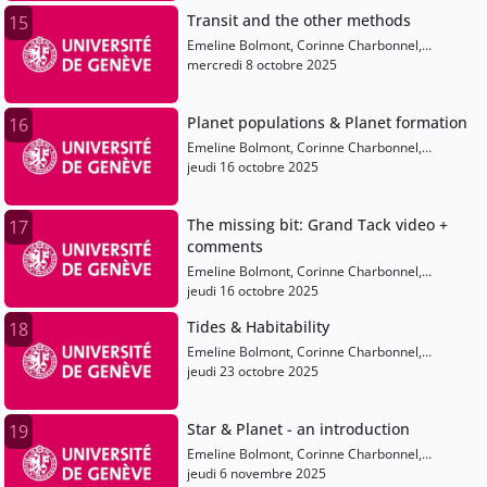
Transit and the other methods
15
Emeline Bolmont, Corinne Charbonnel,
Anastasios Fragkos
mercredi 8 octobre 2025
Planet populations & Planet formation
16
Emeline Bolmont, Corinne Charbonnel,
Anastasios Fragkos
jeudi 16 octobre 2025
The missing bit: Grand Tack video +
17
comments
Emeline Bolmont, Corinne Charbonnel,
Anastasios Fragkos
jeudi 16 octobre 2025
Tides & Habitability
18
Emeline Bolmont, Corinne Charbonnel,
Anastasios Fragkos
jeudi 23 octobre 2025
Star & Planet - an introduction
19
Emeline Bolmont, Corinne Charbonnel,
Anastasios Fragkos
jeudi 6 novembre 2025