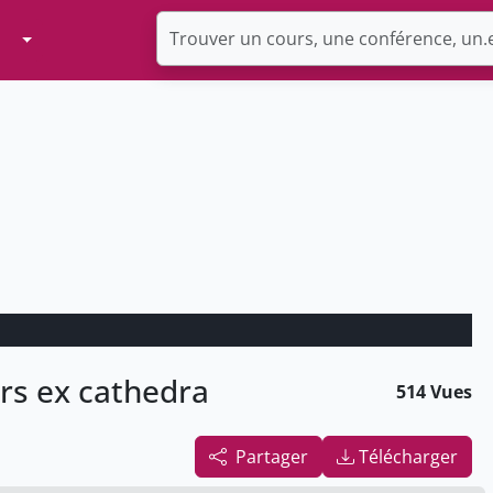
Toggle Dropdown
urs ex cathedra
514 Vues
Partager
Télécharger