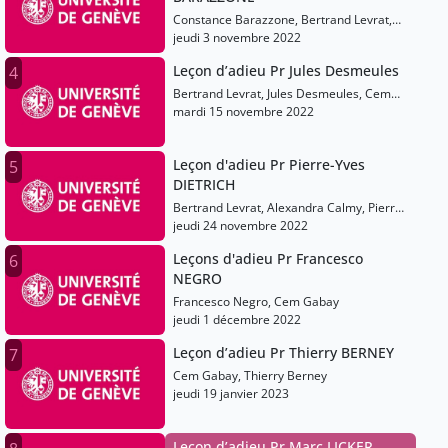
Constance Barazzone, Bertrand Levrat,
Cem Gabay
jeudi 3 novembre 2022
Leçon d’adieu Pr Jules Desmeules
4
Bertrand Levrat, Jules Desmeules, Cem
Gabay
mardi 15 novembre 2022
Leçon d'adieu Pr Pierre-Yves
5
DIETRICH
Bertrand Levrat, Alexandra Calmy, Pierre-
Yves Dietrich
jeudi 24 novembre 2022
Leçons d'adieu Pr Francesco
6
NEGRO
Francesco Negro, Cem Gabay
jeudi 1 décembre 2022
Leçon d’adieu Pr Thierry BERNEY
7
Cem Gabay, Thierry Berney
jeudi 19 janvier 2023
Leçon d’adieu Pr Marc LICKER