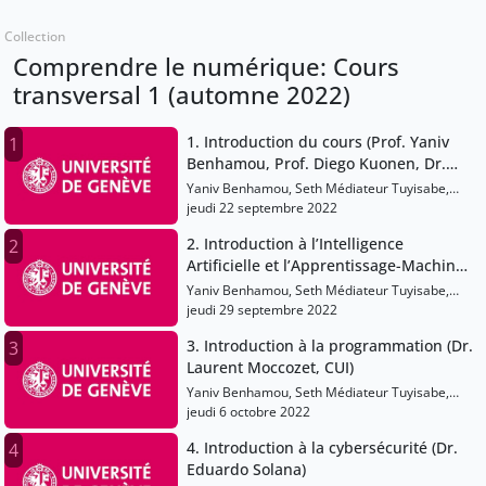
Collection
Comprendre le numérique: Cours
transversal 1 (automne 2022)
1. Introduction du cours (Prof. Yaniv
1
Benhamou, Prof. Diego Kuonen, Dr.
Philippe Haeberli)
Yaniv Benhamou, Seth Médiateur Tuyisabe,
Margot Voisin
jeudi 22 septembre 2022
2. Introduction à l’Intelligence
2
Artificielle et l’Apprentissage-Machine
(Prof. Stéphane Marchand-Maillet,
Yaniv Benhamou, Seth Médiateur Tuyisabe,
Faculté des Sciences)
Margot Voisin
jeudi 29 septembre 2022
3. Introduction à la programmation (Dr.
3
Laurent Moccozet, CUI)
Yaniv Benhamou, Seth Médiateur Tuyisabe,
Margot Voisin
jeudi 6 octobre 2022
4. Introduction à la cybersécurité (Dr.
4
Eduardo Solana)