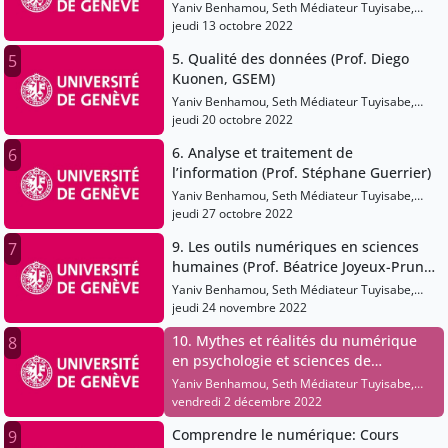
Yaniv Benhamou, Seth Médiateur Tuyisabe,
Margot Voisin
jeudi 13 octobre 2022
5. Qualité des données (Prof. Diego
5
Kuonen, GSEM)
Yaniv Benhamou, Seth Médiateur Tuyisabe,
Margot Voisin
jeudi 20 octobre 2022
6. Analyse et traitement de
6
l’information (Prof. Stéphane Guerrier)
Yaniv Benhamou, Seth Médiateur Tuyisabe,
Margot Voisin
jeudi 27 octobre 2022
9. Les outils numériques en sciences
7
humaines (Prof. Béatrice Joyeux-Prunel
- Fac. Lettres)
Yaniv Benhamou, Seth Médiateur Tuyisabe,
Margot Voisin
jeudi 24 novembre 2022
10. Mythes et réalités du numérique
8
en psychologie et sciences de
l'éducation (Prof. Daphné Bavelier,
Yaniv Benhamou, Seth Médiateur Tuyisabe,
Emmanuel Sander, Eric Sanchez, Dr.
Margot Voisin
vendredi 2 décembre 2022
Nicolas Szilas, FPSE)
Comprendre le numérique: Cours
9