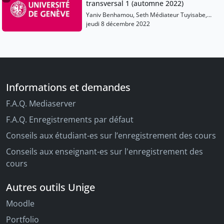
transversal 1 (automne 2022)
Yaniv Benhamou, Seth Médiateur Tuyisabe,
Margot Voisin
jeudi 8 décembre 2022
Informations et demandes
F.A.Q. Mediaserver
F.A.Q. Enregistrements par défaut
Conseils aux étudiant-es sur l’enregistrement des cours
Conseils aux enseignant-es sur l'enregistrement des
cours
Autres outils Unige
Moodle
Portfolio