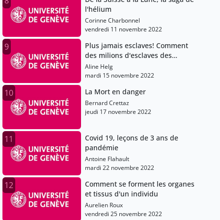
8
l'hélium
Corinne Charbonnel
vendredi 11 novembre 2022
Plus jamais esclaves! Comment
9
des milions d'esclaves des
Amériques se sont libérés avant
Aline Helg
l'abolitionnisme.
mardi 15 novembre 2022
La Mort en danger
10
Bernard Crettaz
jeudi 17 novembre 2022
Covid 19, leçons de 3 ans de
11
pandémie
Antoine Flahault
mardi 22 novembre 2022
Comment se forment les organes
12
et tissus d'un individu
Aurelien Roux
vendredi 25 novembre 2022