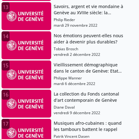
Savoirs, argent et vie mondaine à
13
Genève au XVIIIe siècle: la
pratique médicale du docteur
Philip Rieder
Louis Odier (1748-1817)
mardi 29 novembre 2022
Nos émotions peuvent-elles nous
14
aider à devenir plus durables?
Tobias Brosch
vendredi 2 décembre 2022
Vieillissement démographique
15
dans le canton de Genève: Etat
des lieux et défis futurs
Philippe Wanner
mardi 6 décembre 2022
La collection du Fonds cantonal
16
d'art contemporain de Genève
Diane Daval
vendredi 9 décembre 2022
Musiques afro-cubaines : quand
17
les tambours battent le rappel
Patrik Vincent Dasen