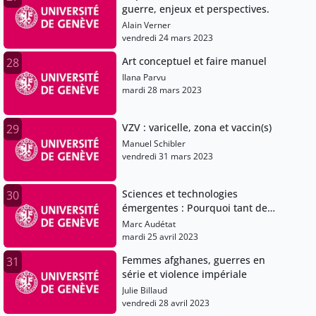
guerre, enjeux et perspectives.
Alain Verner
vendredi 24 mars 2023
Art conceptuel et faire manuel
28
Ilana Parvu
mardi 28 mars 2023
VZV : varicelle, zona et vaccin(s)
29
Manuel Schibler
vendredi 31 mars 2023
Sciences et technologies
30
émergentes : Pourquoi tant de
promesses?
Marc Audétat
mardi 25 avril 2023
Femmes afghanes, guerres en
31
série et violence impériale
Julie Billaud
vendredi 28 avril 2023