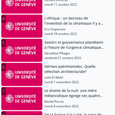
mardi 11 octobre 2022
L’Afrique : un berceau de
4
l’invention de la céramique il y a
plus de 10’000 ans
Eric Huysecom
mardi 18 octobre 2022
Savoirs et gouvernance planétaire
5
à l’heure de l’urgence climatique,
les défis de la conférences de
Géraldine Pflieger
parties de la Convention des
vendredi 21 octobre 2022
Nations Unies sur le Changement
Dérives patrimoniales. Quelle
6
Climatique (COP) 27
sélection architecturale?
Leïla El-Wakil
mardi 1 novembre 2022
Le drame de la nuit: une mère
7
mélancolique égorge ses quatre
enfants en 1885. Un fait divers qui
Michel Porret
émeut Genève
mardi 8 novembre 2022
De la Suisse à la Lune, la saga de