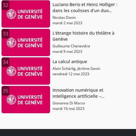
Luciano Berio et Heinz Holliger :
32
dans les coulisses d’un duo
compositeur-interprète
Nicolas Donin
mardi 2 mai 2023
L'étrange histoire du théâtre à
33
Genève
Guillaume Chenevière
mardi 9 mai 2023
La calcul antique
34
Alain Schärlig, Jérôme Gavin
vendredi 12 mai 2023
Innovation numérique et
35
intelligence artificielle –
enseignement, recherche et
Giovanna Di Marzo
applications dans divers domaines
mardi 16 mai 2023
(climat, urbanisme, énergie)