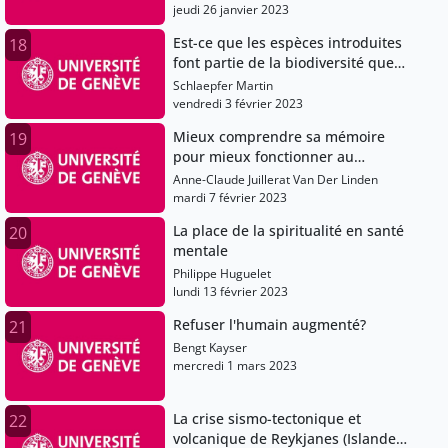
jeudi 26 janvier 2023
Est-ce que les espèces introduites
18
font partie de la biodiversité que
nous souhaitons conserver?
Schlaepfer Martin
vendredi 3 février 2023
Mieux comprendre sa mémoire
19
pour mieux fonctionner au
quotidien
Anne-Claude Juillerat Van Der Linden
mardi 7 février 2023
La place de la spiritualité en santé
20
mentale
Philippe Huguelet
lundi 13 février 2023
Refuser l'humain augmenté?
21
Bengt Kayser
mercredi 1 mars 2023
La crise sismo-tectonique et
22
volcanique de Reykjanes (Islande,