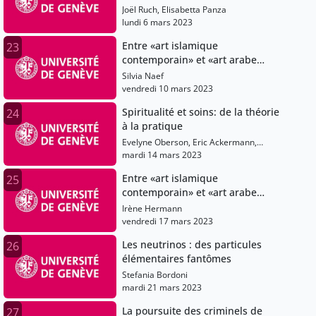
2021)
Joël Ruch, Elisabetta Panza
lundi 6 mars 2023
Entre «art islamique
23
contemporain» et «art arabe
moderne»: les artistes du monde
Silvia Naef
arabe sur la scène artistique
vendredi 10 mars 2023
globalisée
Spiritualité et soins: de la théorie
24
à la pratique
Evelyne Oberson, Eric Ackermann,
Nathalie Schopfer
mardi 14 mars 2023
Entre «art islamique
25
contemporain» et «art arabe
moderne»: les artistes du monde
Irène Hermann
arabe sur la scène artistique
vendredi 17 mars 2023
globalisée
Les neutrinos : des particules
26
élémentaires fantômes
Stefania Bordoni
mardi 21 mars 2023
La poursuite des criminels de
27