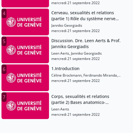
psychosexuel et sexualité à
mercredi 21 septembre 2022
l’adolescence.
Cerveau, sexualités et relations
4
(partie 1) Rôle du système nerveux
central et des neuro-hormones
Janniko Georgiadis
dans l’excitation sexuelle et
mercredi 21 septembre 2022
l’orgasme.
Discussion. Dre. Leen Aerts & Prof.
5
Janniko Georgiadis
Leen Aerts, Janniko Georgiadis
mercredi 21 septembre 2022
1.Introduction
6
Céline Brockmann, Ferdinando Miranda,
Isabelle Vuillemin, Leen Aerts, Caroline
mercredi 21 septembre 2022
Jacot-Descombes
Corps, sexualités et relations
7
(partie 2) Bases anatomico-
physiologiques de la réponse
Leen Aerts
sexuelle. Hormones stéroïdiennes
mercredi 21 septembre 2022
et sexualités.