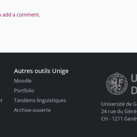
to add a comment.
Autres outils Unige
Moodle
Portfolio
nt
Tandems linguistiques
Université de 
Archive-ouverte
24 rue du Géné
CH - 1211 Genè