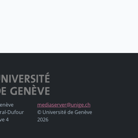
Genève
mediaserver@unige.ch
ral-Dufour
© Université de Genève
ve 4
2026