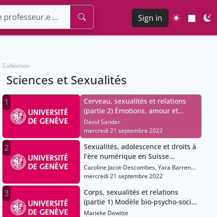
Sign in
Collection
Sciences et Sexualités
Cerveau, sexualités et relations
1
(partie 2) Émotions, amour et
attractivité: approches
David Sander
interdisciplinaires en sciences
mercredi 21 septembre 2022
affectives
Sexualités, adolescence et droits à
2
l’ère numérique en Suisse
Comportements sexuels chez les
Caroline Jacot-Descombes, Yara Barrense
adolescent-es.
Dias
mercredi 21 septembre 2022
Corps, sexualités et relations
3
(partie 1) Modèle bio-psycho-social
de la sexualité, développement
Marieke Dewitte