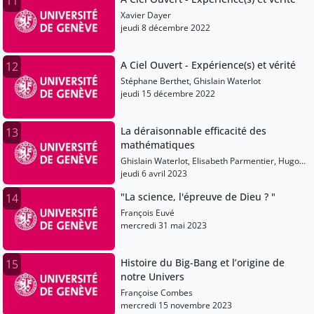
11
Xavier Dayer
jeudi 8 décembre 2022
A Ciel Ouvert - Expérience(s) et vérité
12
Stéphane Berthet, Ghislain Waterlot
jeudi 15 décembre 2022
La déraisonnable efficacité des
13
mathématiques
Ghislain Waterlot, Elisabeth Parmentier, Hugo
Duminil-Copin
jeudi 6 avril 2023
"La science, l'épreuve de Dieu ? "
14
François Euvé
mercredi 31 mai 2023
Histoire du Big-Bang et l’origine de
15
notre Univers
Françoise Combes
mercredi 15 novembre 2023