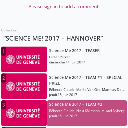
Please sign in to add a comment.
Collection
“SCIENCE ME! 2017 – HANNOVER”
Science Me 2017 – TEASER
1
Didier Perret
dimanche 11 juin 2017
Science Me 2017 – TEAM #1 – SPECIAL
2
PRIZE
Rébecca Claude, Marlie Van Gils, Matthias De
Bot
jeudi 15 juin 2017
Science Me 2017 – TEAM #2
3
Rébecca Claude, Nicki Källmann, Mikael Nyberg
jeudi 15 juin 2017