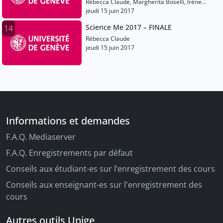
Rébecca Claude, Margherita Boselli, Irène
Cucchi
jeudi 15 juin 2017
Science Me 2017 – FINALE
14
Rébecca Claude
jeudi 15 juin 2017
Informations et demandes
F.A.Q. Mediaserver
F.A.Q. Enregistrements par défaut
Conseils aux étudiant-es sur l’enregistrement des cours
Conseils aux enseignant-es sur l'enregistrement des
cours
Autres outils Unige