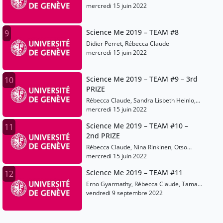
Wit
mercredi 15 juin 2022
Science Me 2019 – TEAM #8
9
Didier Perret, Rébecca Claude
mercredi 15 juin 2022
Science Me 2019 – TEAM #9 – 3rd
10
PRIZE
Rébecca Claude, Sandra Lisbeth Heinlo,
Karl Markus Villemson
mercredi 15 juin 2022
Science Me 2019 – TEAM #10 –
11
2nd PRIZE
Rébecca Claude, Nina Rinkinen, Otso
Helos
mercredi 15 juin 2022
Science Me 2019 – TEAM #11
12
Erno Gyarmathy, Rébecca Claude, Tamas
Zelles, Milan Molnar
vendredi 9 septembre 2022