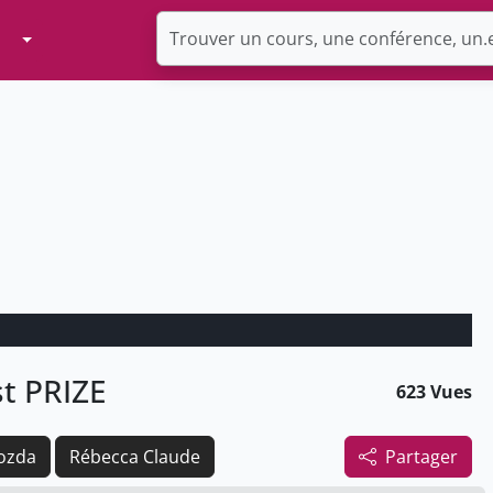
Toggle Dropdown
t PRIZE
623 Vues
zozda
Rébecca Claude
Partager