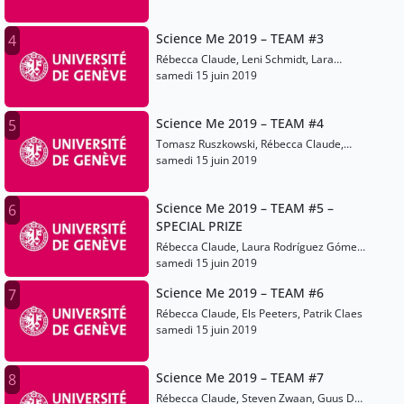
Science Me 2019 – TEAM #3
4
Rébecca Claude, Leni Schmidt, Lara
Strampe
samedi 15 juin 2019
Science Me 2019 – TEAM #4
5
Tomasz Ruszkowski, Rébecca Claude,
Pawel Jaskólski
samedi 15 juin 2019
Science Me 2019 – TEAM #5 –
6
SPECIAL PRIZE
Rébecca Claude, Laura Rodríguez Gómez,
Steffi Moll, Niklas Kramer, Kristoffer
samedi 15 juin 2019
Kerkhof
Science Me 2019 – TEAM #6
7
Rébecca Claude, Els Peeters, Patrik Claes
samedi 15 juin 2019
Science Me 2019 – TEAM #7
8
Rébecca Claude, Steven Zwaan, Guus De