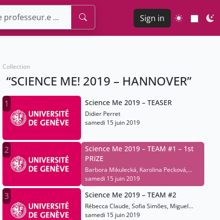
Sign in
Collection
“SCIENCE ME! 2019 – HANNOVER”
Science Me 2019 – TEASER
1
Didier Perret
samedi 15 juin 2019
Science Me 2019 – TEAM #1 – 1st
2
PRIZE
Barbora Mikulecká, Karolina Pecková,
Michal Szozda, Rébecca Claude
samedi 15 juin 2019
Science Me 2019 – TEAM #2
3
Rébecca Claude, Sofia Simões, Miguel
Cardoso
samedi 15 juin 2019