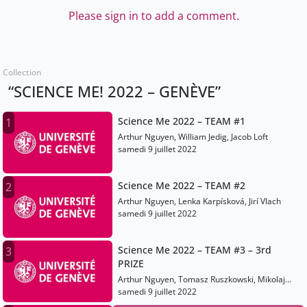
Please sign in to add a comment.
Collection
“SCIENCE ME! 2022 – GENÈVE”
Science Me 2022 – TEAM #1
1
Arthur Nguyen, William Jedig, Jacob Loft
samedi 9 juillet 2022
Science Me 2022 – TEAM #2
2
Arthur Nguyen, Lenka Karpísková, Jirí Vlach
samedi 9 juillet 2022
Science Me 2022 – TEAM #3 – 3rd
3
PRIZE
Arthur Nguyen, Tomasz Ruszkowski, Mikolaj
Karpisski
samedi 9 juillet 2022