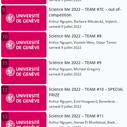
Science Me 2022 – TEAM #7C – out-of-
9
competition
Arthur Nguyen, Barbora Mikulecká, Vojtech
Hanák
samedi 9 juillet 2022
Science Me 2022 – TEAM #8
10
Arthur Nguyen, Vootele Mets, Oskar Tamm
samedi 9 juillet 2022
Science Me 2022 – TEAM #9
11
Arthur Nguyen, Michael Gregory
samedi 9 juillet 2022
Science Me 2022 – TEAM #10 – SPECIAL
12
PRIZE
Arthur Nguyen, Emil Hougaard, Benedicte
Svendsen
samedi 9 juillet 2022
Science Me 2022 – TEAM #11
13
Arthur Nguyen, Hanae El Monfalouti, Badr