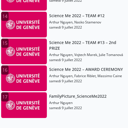
Eddine Kartah
samedi 9 juillet 2022
Science Me 2022 – TEAM #12
14
Arthur Nguyen, Nasko Stamenov
samedi 9 juillet 2022
Science Me 2022 – TEAM #13 – 2nd
15
PRIZE
Arthur Nguyen, Vojtech Marek, Julie Tomanová
samedi 9 juillet 2022
Science Me 2022 – AWARD CEREMONY
16
Arthur Nguyen, Fabrice Riblet, Massimo Caine
samedi 9 juillet 2022
FamilyPicture_ScienceMe2022
17
Arthur Nguyen
samedi 9 juillet 2022