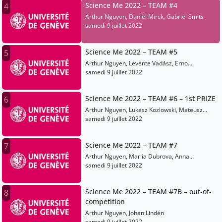
Science Me 2022 – TEAM #4
4
Arthur Nguyen, Daniël Mirck, Gabriël Smits
samedi 9 juillet 2022
Science Me 2022 – TEAM #5
5
Arthur Nguyen, Levente Vadász, Erno
Gyarmathy
samedi 9 juillet 2022
Science Me 2022 – TEAM #6 – 1st PRIZE
6
Arthur Nguyen, Lukasz Kozlowski, Mateusz
Sienczewski
samedi 9 juillet 2022
Science Me 2022 – TEAM #7
7
Arthur Nguyen, Mariia Dubrova, Anna
Makarova
samedi 9 juillet 2022
Science Me 2022 – TEAM #7B – out-of-
8
competition
Arthur Nguyen, Johan Lindén
samedi 9 juillet 2022