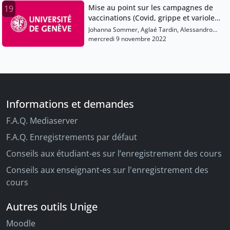
Mise au point sur les campagnes de
19
vaccinations (Covid, grippe et variole
du singe) et présentation de la liste top
Johanna Sommer, Aglaé Tardin, Alessandro
5 de la smarter medecine pour la
Diana, Martine Follonier, Omar Kherad
mercredi 9 novembre 2022
médecine adulte et pour la pédatrie
Informations et demandes
F.A.Q. Mediaserver
F.A.Q. Enregistrements par défaut
Conseils aux étudiant-es sur l’enregistrement des cours
Conseils aux enseignant-es sur l'enregistrement des
cours
Autres outils Unige
Moodle