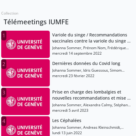
Collection
Télémeetings IUMFE
Variole du singe / Recommandations
1
vaccinales contre la variole du singe et
booster contre Covid / Dispositif de
Johanna Sommer, Prénom Nom, Frédérique
vaccination
Jacquérioz, Alessandro Diana, Nathalie Vernaz,
mercredi 14 septembre 2022
Diem Lan Vu Cantero
Dernières données du Covid long
2
Johanna Sommer, Idris Guessous, Simom
Regard, Alessandro Diana, Mayssam Nehme
mercredi 23 février 2022
Prise en charge des lombalgies et
3
nouvelles recommandations et mise à
jour sur la pénurie des médicaments
Johanna Sommer, Alexandra Calmy, Stéphane
et recommandations sur la COVID-
Genevay, Nathalie Vernaz, Tatiana Sacroug
mercredi 5 avril 2023
19/Opticov
Les Céphalées
4
Johanna Sommer, Andreas Kleinschmidt,
Ludovico Della Vedova, Sara Arsever, Virginie
lundi 13 juin 2022