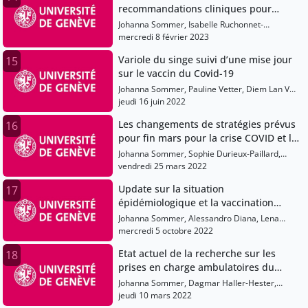
recommandations cliniques pour
l’asthme
Johanna Sommer, Isabelle Ruchonnet-
Métrailler, Julien Salamun, Florian Charbonnier
mercredi 8 février 2023
Variole du singe suivi d’une mise jour
15
sur le vaccin du Covid-19
Johanna Sommer, Pauline Vetter, Diem Lan Vu,
Nathalie Vernaz-Hegi, Alessandro Diana
jeudi 16 juin 2022
Les changements de stratégies prévus
16
pour fin mars pour la crise COVID et la
crise sanitaire en lien avec la guerre
Johanna Sommer, Sophie Durieux-Paillard,
en Ukraine
Noémie Wagner, Camille Genecand, Javier
vendredi 25 mars 2022
Bartolomei
Update sur la situation
17
épidémiologique et la vaccination
concernant Covid-19 et la variole du
Johanna Sommer, Alessandro Diana, Lena
singe / Nouvelles recommandations
Després, Franz Boettcher, Philippe Meyer
mercredi 5 octobre 2022
pour l’insuffisance cardiaque
Etat actuel de la recherche sur les
18
prises en charge ambulatoires du
Covid
Johanna Sommer, Dagmar Haller-Hester,
Simom Regard, Alessandro Diana
jeudi 10 mars 2022