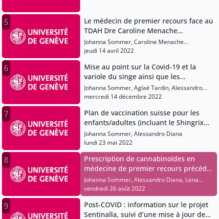
Chaves-Vischer
Le médecin de premier recours face au
5
TDAH Dre Caroline Menache
Starobinski
Johanna Sommer, Caroline Menache
Starobinski
jeudi 14 avril 2022
Mise au point sur la Covid-19 et la
6
variole du singe ainsi que les
vaccinations et présentation des
Johanna Sommer, Aglaé Tardin, Alessandro
nouveautés en durées et indications
Diana, Martine Follonier, Philipp Tarr
mercredi 14 décembre 2022
des traitements antibiotiques en
Plan de vaccination suisse pour les
7
ambulatoire
enfants/adultes (incluant le Shingrix
contre la zona)
Johanna Sommer, Alessandro Diana
lundi 23 mai 2022
Prescription de cannabinoïdes en
8
médecine de premier recours précédé
d’un point de situation sanitaire sur
Johanna Sommer, Alessandro Diana, Lena
Covid-19 et la variole du singe
Després, Déborah Lidsky-Haziza, Martine
vendredi 26 août 2022
Follonier
Post-COVID : information sur le projet
9
Sentinalla, suivi d’une mise à jour des