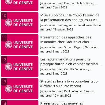
recommandations sur la vaccination
Johanna Sommer, Dagmar Haller-Hester,
Covid-19 et du pneumocoque ainsi que
Mayssam Nehme, Alesandro Diana
mercredi 7 juin 2023
des recommandations nationales pour
Mise au point sur la Covid-19 suivi de
10
les médecins traitants
la présentation des analogues GLP-1 et
obésité: quand les prescrire?
Johanna Sommer, Aglaé Tardin, Alberto Nascè
mercredi 11 janvier 2023
Présentation des approches des
11
insomnies chez l’adulte et chez
l’enfant et mise à jour des infos Covid-
Johanna Sommer, Simom Regard, Nathalie
19 et recommandations sur la
Vernaz, José Haba-Rubio
mercredi 8 mars 2023
vaccination
Les recommandations pour une
12
pratique durable en cabinet médical et
mise au point des aspects
Johanna Sommer, Camille Genecand,
épidémiologique du COVID-19
Alesandro Diana
mercredi 3 mai 2023
Stratégies face à la vaccino-hésitation
13
(Covid-19 ou autre vaccin)
Johanna Sommer, Pauline Vetter, Simom
Regard, Alessandro Diana
mercredi 16 mars 2022
Présentation des nouvelles
14