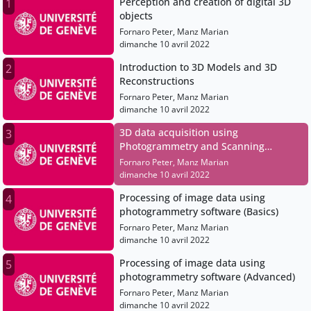
Perception and creation of digital 3D
1
objects
Fornaro Peter, Manz Marian
dimanche 10 avril 2022
Introduction to 3D Models and 3D
2
Reconstructions
Fornaro Peter, Manz Marian
dimanche 10 avril 2022
3D data acquisition using
3
Photogrammetry and Scanning
methods_1
Fornaro Peter, Manz Marian
dimanche 10 avril 2022
Processing of image data using
4
photogrammetry software (Basics)
Fornaro Peter, Manz Marian
dimanche 10 avril 2022
Processing of image data using
5
photogrammetry software (Advanced)
Fornaro Peter, Manz Marian
dimanche 10 avril 2022