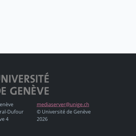
Genève
mediaserver@unige.ch
ral-Dufour
© Université de Genève
ve 4
2026