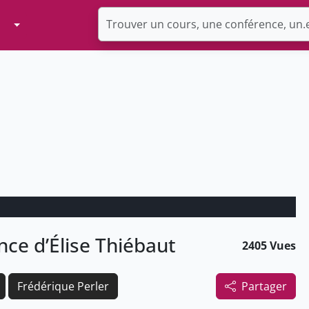
Toggle Dropdown
nce d’Élise Thiébaut
2405 Vues
Frédérique Perler
Partager