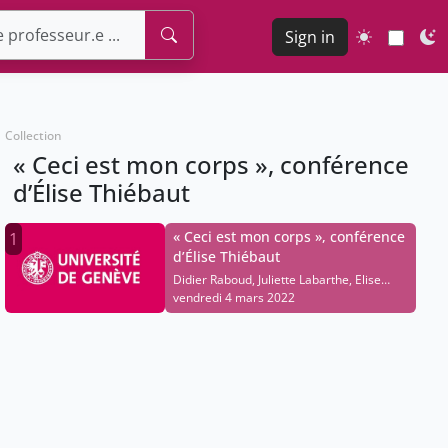
Sign in
Collection
« Ceci est mon corps », conférence
d’Élise Thiébaut
« Ceci est mon corps », conférence
1
d’Élise Thiébaut
Didier Raboud, Juliette Labarthe, Elise
Thiébaut, Frédérique Perler, Stéphanie
vendredi 4 mars 2022
Monay