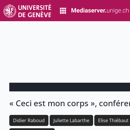
« Ceci est mon corps », confére
Didier Raboud
Juliette Labarthe
Elise Thiébaut