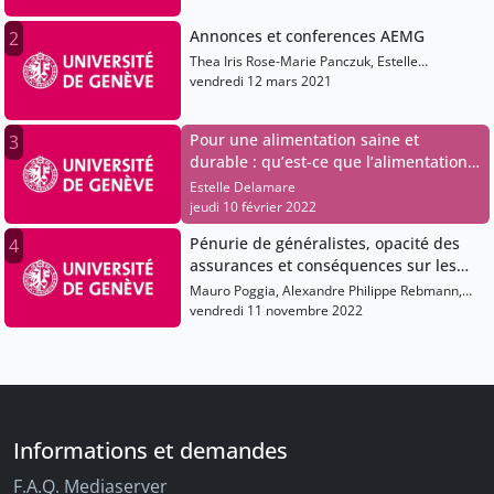
Annonces et conferences AEMG
2
Thea Iris Rose-Marie Panczuk, Estelle
Delamare
vendredi 12 mars 2021
Pour une alimentation saine et
3
durable : qu’est-ce que l’alimentation
de santé planétaire ?
Estelle Delamare
jeudi 10 février 2022
Pénurie de généralistes, opacité des
4
assurances et conséquences sur les
primes
Mauro Poggia, Alexandre Philippe Rebmann,
Mae Projet
vendredi 11 novembre 2022
Informations et demandes
F.A.Q. Mediaserver