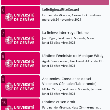
LeReligieuxEtLeSexuel
6
Ferdinando Miranda, Alexandre Grandjean,
Josselin Tricou, Yann Fanti
mercredi 24 novembre 2021
La Relève Interrroge l'intime
7
Juan Rigoli, Ferdinando Miranda, Maya
Machlout, Lucile Quéré, Marc Baumgartner,
lundi 13 décembre 2021
Sophie-Valentine Borloz
L'intime Féministe de Monique Wittig
8
Agnès Vannouvong, Ferdinando Miranda, Elinor
Knutsen, Émilie Arias, Isabelle Chladek, Lavinia
lundi 13 décembre 2021
Johnson, Luz Romero Rodriguez, Sîta Subias,
Cindy Cedenõ, Prénom Jenn, Prénom Orito
Anatomies, Conscience de soi
9
Violences Génitales(Table ronde)
Michal Yaron, Ferdinando Miranda, Jasmine
Abdulcadir, Noémie Sachs Guedj, Déborah
lundi 13 décembre 2021
Diallo
L'intime et son droit
10
Ferdinando Miranda, Nesa Zimmermann,