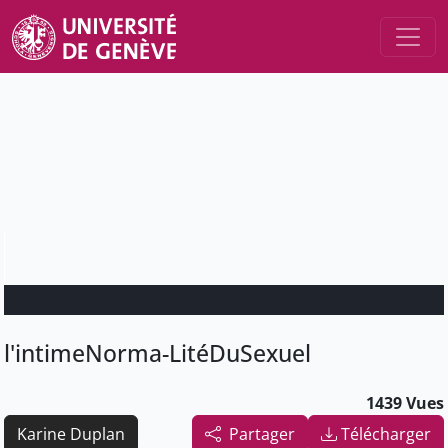
l'intimeNorma-LitéDuSexuel
1439 Vues
Karine Duplan
Partager
Télécharger