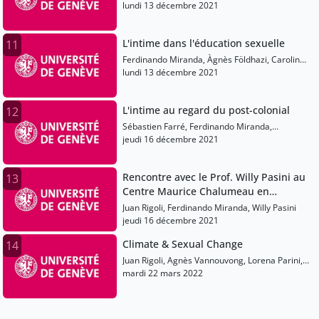
Quentin Markarian, Bénédicte Prot, Vista
lundi 13 décembre 2021
Eskandari
L'intime dans l'éducation sexuelle
11
Ferdinando Miranda, Àgnès Földhazi, Caroline
Jacot-Descombes, Véronique Bouhadouza Von-
lundi 13 décembre 2021
Lanthen, Maéva Badré, Mathieu Cosandier
L'intime au regard du post-colonial
12
Sébastien Farré, Ferdinando Miranda,
Francesca Arena, Bertrand Taithe, Bénédicte
jeudi 16 décembre 2021
Prot
Rencontre avec le Prof. Willy Pasini au
13
Centre Maurice Chalumeau en
sciences des sexualités
Juan Rigoli, Ferdinando Miranda, Willy Pasini
jeudi 16 décembre 2021
Climate & Sexual Change
14
Juan Rigoli, Agnès Vannouvong, Lorena Parini,
Karine Duplan, Sébastien Farré, Michal Yaron,
mardi 22 mars 2022
Cynthia Kraus, Ferdinando Miranda, Jasmine
Abdulcadir, Nesa Zimmermann, Didier Raboud,
Francesca Arena, Bertrand Taithe, Quentin