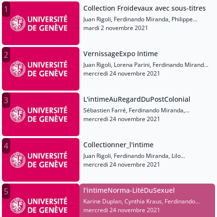
Collection Froidevaux avec sous-titres
1
Juan Rigoli, Ferdinando Miranda, Philippe
Ramoni, Lilo Wullschleger, Danièle Mussard,
mardi 2 novembre 2021
Joëlle Muster Caïtucoli, Camille Yassine
VernissageExpo Intime
2
Juan Rigoli, Lorena Parini, Ferdinando Miranda,
Didier Raboud, Pauline Guex, Isabelle Gattiker,
mercredi 24 novembre 2021
Léonore Pochet
L'intimeAuRegardDuPostColonial
3
Sébastien Farré, Ferdinando Miranda,
Francesca Arena, Bertrand Taithe, Bénédicte
mercredi 24 novembre 2021
Prot
Collectionner_l'intime
4
Juan Rigoli, Ferdinando Miranda, Lilo
Wullschleger, Danièle Mussard, Joëlle Muster
mercredi 24 novembre 2021
Caïtucoli, Thierry Chatelain, Véronique
Willemin, Camille Yassine
l'intimeNorma-LitéDuSexuel
5
Karine Duplan, Cynthia Kraus, Ferdinando
Miranda, Prénom Nyx
mercredi 24 novembre 2021