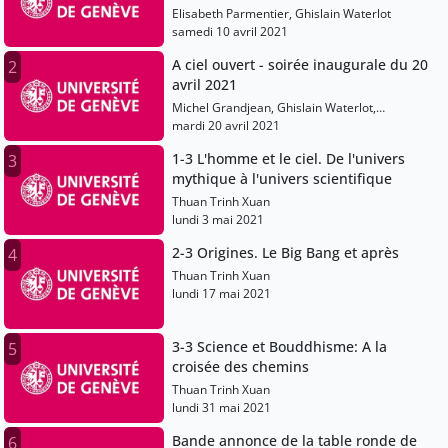
Elisabeth Parmentier, Ghislain Waterlot
samedi 10 avril 2021
A ciel ouvert - soirée inaugurale du 20
2
avril 2021
Michel Grandjean, Ghislain Waterlot,
Christophe Chalamet, Didier Queloz, Jean-
mardi 20 avril 2021
Daniel Macchi, Stéphane Udry, Francesco
1-3 L'homme et le ciel. De l'univers
3
Pepe, Meynet Georges, Thuan Trinh Xuan,
mythique à l'univers scientifique
Elisabeth Gangloff-Parmentier
Thuan Trinh Xuan
lundi 3 mai 2021
2-3 Origines. Le Big Bang et après
4
Thuan Trinh Xuan
lundi 17 mai 2021
3-3 Science et Bouddhisme: A la
5
croisée des chemins
Thuan Trinh Xuan
lundi 31 mai 2021
Bande annonce de la table ronde de
6