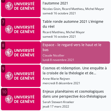
l'automne 2021
Nicolas Gisin, Ricard Matthieu, Michel Mayor
samedi 16 octobre 2021
Table ronde automne 2021 L'énigme
7
du réel
Ricard Matthieu, Michel Mayor
samedi 16 octobre 2021
Espace - le regard vers le haut et le
8
bas
Claude Nicollier
lundi 8 novembre 2021
Cosmos et rédemption. Une enquête à
9
la croisée de la théologie et de
l'astrobiologie
Anne-Marie Reijnen
mercredi 8 décembre 2021
Enjeux planétaires et cosmologiques
10
dans une perspective éco-théologique
Sarah Stewart-Kroeker
jeudi 17 mars 2022