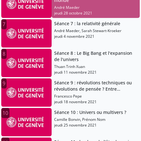
monde
André Maeder
jeudi 28 octobre 2021
Séance 7 : la relativité générale
7
André Maeder, Sarah Stewart-Kroeker
jeudi 4 novembre 2021
Séance 8 : Le Big Bang et l'expansion
8
de l'univers
Thuan Trinh Xuan
jeudi 11 novembre 2021
Séance 9 : révolutions techniques ou
9
révolutions de pensée ? Entre
construction, imagination et
Francesco Pepe
observation (spectroscopie)
jeudi 18 novembre 2021
Séance 10 : Univers ou multivers ?
10
Camille Bonvin, Prénom Nom
jeudi 25 novembre 2021