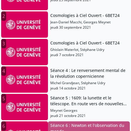
Cosmologies à Ciel Ouvert - 6BET24
2
Jean-Daniel Macchi, Georges Meynet
jeudi 30 septembre 2021
Cosmologies à Ciel Ouvert - 6BET24
3
Ghislain Waterlot, Stéphane Udry
jeudi 7 octobre 2021
Séance 4 : Le renversement mental de
4
la révolution copernicienne
Michel Grandjean, Stéphane Udry
jeudi 14 octobre 2021
Séance 5 : 1609: la lunette et le
5
télescope. En route vers de nouvelles
galaxies (de Galilée à Newton)
Meynet Georges
jeudi 21 octobre 2021
Séance 6 : Newton et l'observation du
6