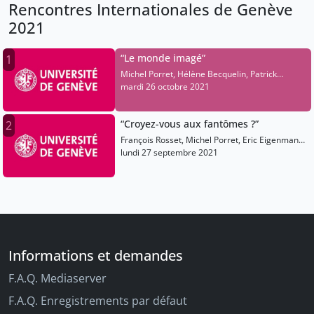
Rencontres Internationales de Genève
2021
“Le monde imagé”
1
Michel Porret, Hélène Becquelin, Patrick
Chappatte, Mirjana Farkas
mardi 26 octobre 2021
“Croyez-vous aux fantômes ?”
2
François Rosset, Michel Porret, Eric Eigenmann,
Thierry Apothéloz, Krzysztof Warlikowski, Anne
lundi 27 septembre 2021
Bisang, Izabella Pluta
Informations et demandes
F.A.Q. Mediaserver
F.A.Q. Enregistrements par défaut