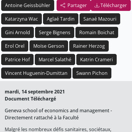
Antoine Geissbühler
Partager
Télécharger
Katarzyna Wac
Aglaé Tardin
Sanaé Mazouri
Gini Arnold
Serge Bignens
Romain Boichat
Erol Orel
Moïse Gerson
Rainer Herzog
Patrice Hof
Marcel Salathé
Katrin Crameri
Vincent Huguenin-Dumittan
Swann Pichon
mardi, 14 septembre 2021
Document Téléchargé
Geneva school of economics and management -
Directement rattaché à la Faculté
Malgré les nombreux défis sanitaires, sociétaux,