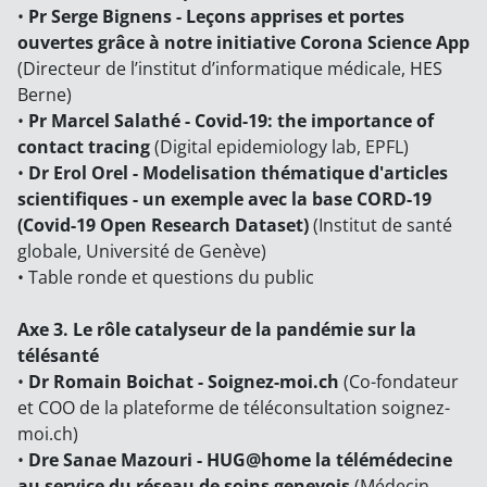
•
Pr Serge Bignens - Leçons apprises et portes
ouvertes grâce à notre initiative Corona Science App
(Directeur de l’institut d’informatique médicale, HES
Berne)
•
Pr Marcel Salathé - Covid-19: the importance of
contact tracing
(Digital epidemiology lab, EPFL)
•
Dr Erol Orel - Modelisation thématique d'articles
scientifiques - un exemple avec la base CORD-19
(Covid-19 Open Research Dataset)
(Institut de santé
globale, Université de Genève)
• Table ronde et questions du public
Axe 3. Le rôle catalyseur de la pandémie sur la
télésanté
•
Dr Romain Boichat - Soignez-moi.ch
(Co-fondateur
et COO de la plateforme de téléconsultation soignez-
moi.ch)
•
Dre Sanae Mazouri - HUG@home la télémédecine
au service du réseau de soins genevois
(Médecin