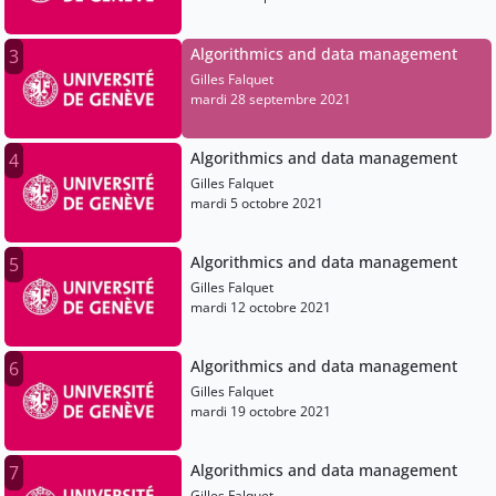
Algorithmics and data management
3
Gilles Falquet
mardi 28 septembre 2021
Algorithmics and data management
4
Gilles Falquet
mardi 5 octobre 2021
Algorithmics and data management
5
Gilles Falquet
mardi 12 octobre 2021
Algorithmics and data management
6
Gilles Falquet
mardi 19 octobre 2021
Algorithmics and data management
7
Gilles Falquet