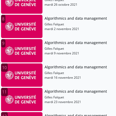
mardi 26 octobre 2021
Algorithmics and data management
8
Gilles Falquet
mardi 2 novembre 2021
Algorithmics and data management
9
Gilles Falquet
mardi 9 novembre 2021
Algorithmics and data management
10
Gilles Falquet
mardi 16 novembre 2021
Algorithmics and data management
11
Gilles Falquet
mardi 23 novembre 2021
Algorithmics and data management