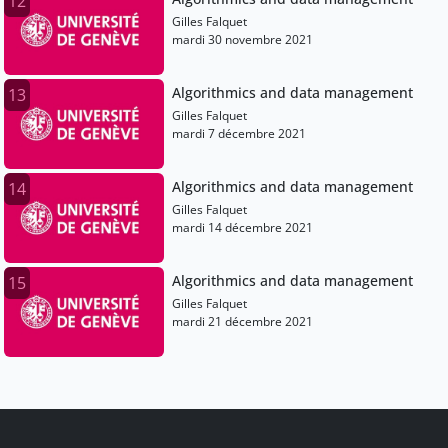
12
Gilles Falquet
mardi 30 novembre 2021
Algorithmics and data management
13
Gilles Falquet
mardi 7 décembre 2021
Algorithmics and data management
14
Gilles Falquet
mardi 14 décembre 2021
Algorithmics and data management
15
Gilles Falquet
mardi 21 décembre 2021