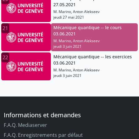
27.05.2021
M. Marino, Anton Alekseev
jeudi 27 mai 2021
Mécanique quantique -- le cours
21
03.06.2021
M. Marino, Anton Alekseev
jeudi 3 juin 2021
Mécanique quantique -- les exercices
22
03.06.2021
M. Marino, Anton Alekseev
jeudi 3 juin 2021
Informations et demandes
F.A.Q. Mediaserver
F.A.Q. Enregistrements par défaut