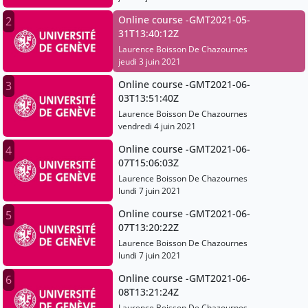
Online course -GMT2021-05-
2
31T13:40:12Z
Laurence Boisson De Chazournes
jeudi 3 juin 2021
Online course -GMT2021-06-
3
03T13:51:40Z
Laurence Boisson De Chazournes
vendredi 4 juin 2021
Online course -GMT2021-06-
4
07T15:06:03Z
Laurence Boisson De Chazournes
lundi 7 juin 2021
Online course -GMT2021-06-
5
07T13:20:22Z
Laurence Boisson De Chazournes
lundi 7 juin 2021
Online course -GMT2021-06-
6
08T13:21:24Z
Laurence Boisson De Chazournes