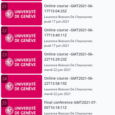
Online course -GMT2021-06-
21
17T15:04:25Z
Laurence Boisson De Chazournes
jeudi 17 juin 2021
Online course -GMT2021-06-
22
17T13:40:11Z
Laurence Boisson De Chazournes
jeudi 17 juin 2021
Online course -GMT2021-06-
23
22T15:29:23Z
Laurence Boisson De Chazournes
mardi 22 juin 2021
Online course -GMT2021-06-
24
22T13:58:19Z
Laurence Boisson De Chazournes
mardi 22 juin 2021
Final conference-GMT2021-07-
25
05T10:18:11Z
Laurence Boisson De Chazournes