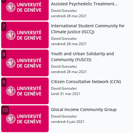
Assisted Psychedelic Treatment
(U.Adapt)
David Gonzalez
vendredi 28 mai 2021
International Student Community for
7
Climate Justice (ISCCJ)
David Gonzalez
vendredi 28 mai 2021
Youth and Urban Solidarity and
8
Community (YUSCO)
David Gonzalez
vendredi 28 mai 2021
Citizen Consultative Network (CCN)
9
David Gonzalez
lundi 31 mai 2021
Glocal Income Community Group
10
David Gonzalez
vendredi 4 juin 2021